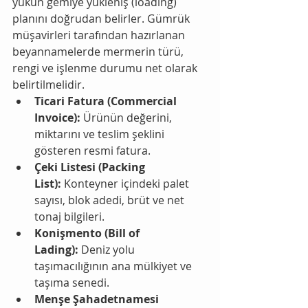
yükün gemiye yükleniş (loading) 
planını doğrudan belirler. Gümrük 
müşavirleri tarafından hazırlanan 
beyannamelerde mermerin türü, 
rengi ve işlenme durumu net olarak 
belirtilmelidir.
Ticari Fatura (Commercial 
Invoice):
 Ürünün değerini, 
miktarını ve teslim şeklini 
gösteren resmi fatura.
Çeki Listesi (Packing 
List):
 Konteyner içindeki palet 
sayısı, blok adedi, brüt ve net 
tonaj bilgileri.
Konişmento (Bill of 
Lading):
 Deniz yolu 
taşımacılığının ana mülkiyet ve 
taşıma senedi.
Menşe Şahadetnamesi 