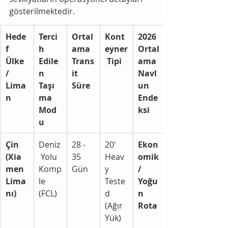
gösterilmektedir.
Hede
Terci
Ortal
Kont
2026 
f 
h 
ama 
eyner
Ortal
Ülke 
Edile
Trans
 Tipi
ama 
/ 
n 
it 
Navl
Lima
Taşı
Süre
un 
n
ma 
Ende
Mod
ksi
u
Çin 
Deniz
28 - 
20' 
Ekon
(Xia
 Yolu 
35 
Heav
omik 
men 
Komp
Gün
y 
/ 
Lima
le 
Teste
Yoğu
nı)
(FCL)
d 
n 
(Ağır 
Rota
Yük)