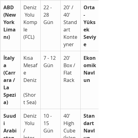
ABD 
Deniz
22 - 
20' / 
Orta 
(New 
 Yolu 
28 
40' 
- 
York 
Komp
Gün
Stand
Yüks
Lima
le 
art 
ek 
nı)
(FCL)
Konte
Seviy
yner
e
İtaly
Kısa 
7 - 12 
20' 
Ekon
a 
Mesaf
Gün
Box / 
omik 
(Carr
e 
Flat 
Navl
ara / 
Deniz
Rack
un
La 
Spezi
(Shor
a)
t Sea)
Suud
Deniz
10 - 
40' 
Stan
i 
 Yolu 
15 
High 
dart 
Arabi
/ 
Gün
Cube 
Navl
stan 
İnter
(İşlen
un