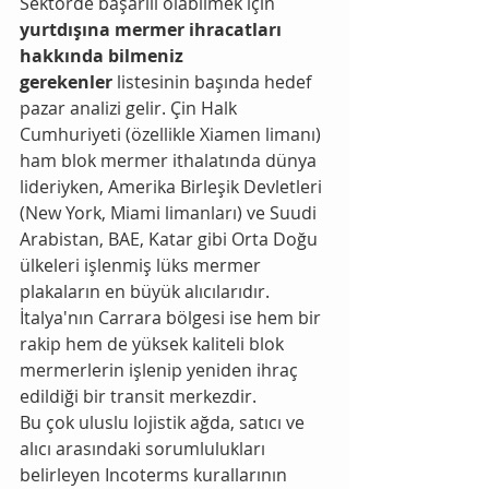
Sektörde başarılı olabilmek için 
yurtdışına mermer ihracatları 
hakkında bilmeniz 
gerekenler
 listesinin başında hedef 
pazar analizi gelir. Çin Halk 
Cumhuriyeti (özellikle Xiamen limanı) 
ham blok mermer ithalatında dünya 
lideriyken, Amerika Birleşik Devletleri 
(New York, Miami limanları) ve Suudi 
Arabistan, BAE, Katar gibi Orta Doğu 
ülkeleri işlenmiş lüks mermer 
plakaların en büyük alıcılarıdır. 
İtalya'nın Carrara bölgesi ise hem bir 
rakip hem de yüksek kaliteli blok 
mermerlerin işlenip yeniden ihraç 
edildiği bir transit merkezdir.
Bu çok uluslu lojistik ağda, satıcı ve 
alıcı arasındaki sorumlulukları 
belirleyen Incoterms kurallarının 