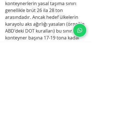
konteynerlerin yasal taşıma sınırı 
genellikle brüt 26 ila 28 ton 
arasındadır. Ancak hedef ülkelerin 
karayolu aks ağırlığı yasaları (örneğin 
ABD'deki DOT kuralları) bu sınırları 
konteyner başına 17-19 tona kadar 
düşürebilir. Bu nedenle hedef 
ülkenin iç nakliye yasaları önceden 
kontrol edilmelidir.
Küresel piyasada mermer 
ihracat fiyatları 2026 yılında ne 
kadar oldu?
2026 yılı güncel piyasa verilerine 
göre, Türkiye çıkışlı blok mermerlerin 
ton fiyatı kalitesine ve seleksiyonuna 
göre 
150 USD ile 800 USD
 arasında 
değişmektedir. İşlenmiş lüks mermer 
plakaların metrekare fiyatları ise 
35 