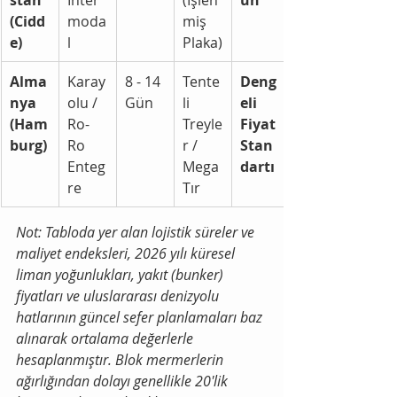
(Cidd
moda
miş 
e)
l
Plaka)
Alma
Karay
8 - 14 
Tente
Deng
nya 
olu / 
Gün
li 
eli 
(Ham
Ro-
Treyle
Fiyat 
burg)
Ro 
r / 
Stan
Enteg
Mega 
dartı
re
Tır
Not: Tabloda yer alan lojistik süreler ve 
maliyet endeksleri, 2026 yılı küresel 
liman yoğunlukları, yakıt (bunker) 
fiyatları ve uluslararası denizyolu 
hatlarının güncel sefer planlamaları baz 
alınarak ortalama değerlerle 
hesaplanmıştır. Blok mermerlerin 
ağırlığından dolayı genellikle 20'lik 