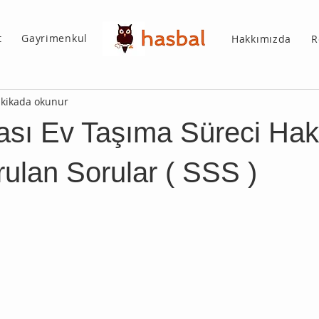
t
Gayrimenkul
Hakkımızda
R
akikada okunur
rası Ev Taşıma Süreci Ha
ulan Sorular ( SSS )