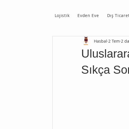
Lojistik
Evden Eve
Dış Ticare
Hasbal
2 Tem
2 d
Uluslara
Sıkça Sor