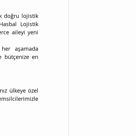
 doğru lojistik 
asbal Lojistik 
ce aileyi yeni 
 her aşamada 
 bütçenize en 
ız ülkeye özel 
msilcilerimizle 