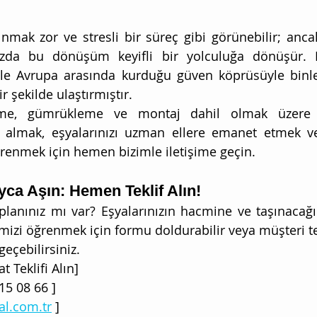
ınmak zor ve stresli bir süreç gibi görünebilir; ancak
ınızda bu dönüşüm keyifli bir yolculuğa dönüşür. H
ile Avrupa arasında kurduğu güven köprüsüyle binler
r şekilde ulaştırmıştır.
eme, gümrükleme ve montaj dahil olmak üzere
 almak, eşyalarınızı uzman ellere emanet etmek ve
renmek için hemen bizimle iletişime geçin.
ayca Aşın: Hemen Teklif Alın!
lanınız mı var? Eşyalarınızın hacmine ve taşınacağın
ifimizi öğrenmek için formu doldurabilir veya müşteri te
eçebilirsiniz.
yat Teklifi Alın]
415 08 66 ]
l.com.tr
 ]