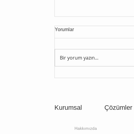
Yorumlar
Bir yorum yazın...
İsviçre Komple Denizyolu
İhracatı: FCL ve Multimodal
Lojistik Yönetimi
Kurumsal
Çözümler
Hakkımızda