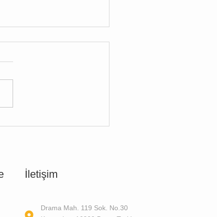
ltere Komple Denizyolu
atı: FCL Lojistik Rehberi
e
İletişim
Drama Mah. 119 Sok. No.30