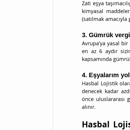
Zati eşya taşımacılı
kimyasal maddeler, b
(satılmak amacıyla g
3. Gümrük verg
Avrupa’ya yasal bir
en az 6 aydır sizin
kapsamında gümrük 
4. Eşyalarım yo
Hasbal Lojistik ola
denecek kadar azdı
önce uluslararası g
alınır.
Hasbal Loji