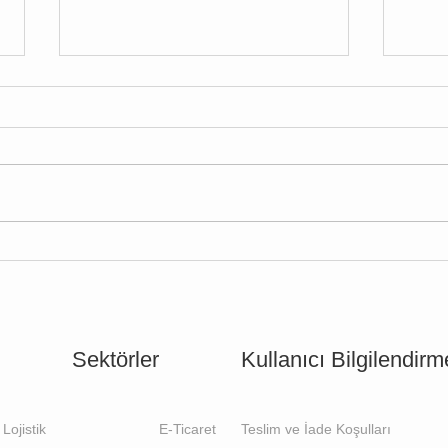
Avusturya Komple Denizyolu
İngi
İhracatı: Entegre FCL ve
İhrac
İntermodal Lojistik Rehberi
Sektörler
Kullanıcı Bilgilendirm
Lojistik
E-Ticaret
Teslim ve İade Koşulları