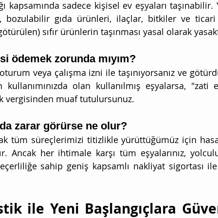
ğı kapsamında sadece kişisel ev eşyaları taşınabilir. Ya
ozulabilir gıda ürünleri, ilaçlar, bitkiler ve ticari 
ötürülen) sıfır ürünlerin taşınması yasal olarak yasakt
isi ödemek zorunda mıyım?
 oturum veya çalışma izni ile taşınıyorsanız ve götürd
 kullanımınızda olan kullanılmış eşyalarsa, "zati e
vergisinden muaf tutulursunuz.
lda zarar görürse ne olur?
rak tüm süreçlerimizi titizlikle yürüttüğümüz için has
r. Ancak her ihtimale karşı tüm eşyalarınız, yolcu
eçerliliğe sahip geniş kapsamlı nakliyat sigortası ile
stik ile Yeni Başlangıçlara Güve