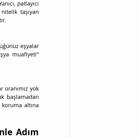
nıcı, patlayıcı 
nitelik taşıyan 
ır.
üğünüz eşyalar 
şya muafiyeti" 
ar oranımız yok 
luk başlamadan 
 koruma altına 
nle Adım 