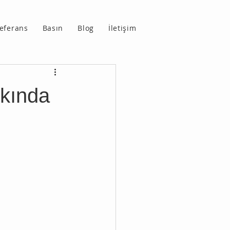
eferans
Basın
Blog
İletişim
kkında