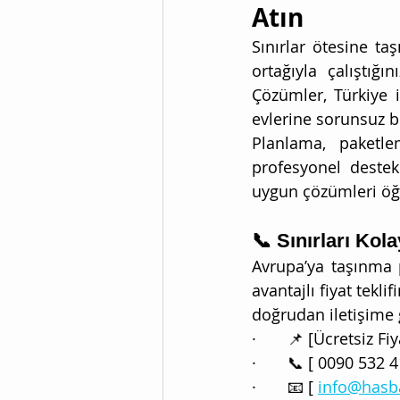
Atın
Sınırlar ötesine taş
ortağıyla çalıştığ
Çözümler, Türkiye 
evlerine sorunsuz bi
Planlama, paketl
profesyonel destek
uygun çözümleri öğ
📞 Sınırları Kol
Avrupa’ya taşınma p
avantajlı fiyat tekl
doğrudan iletişime g
·       📌 [Ücretsiz Fi
·       📞 [ 0090 532 
·       📧 [ 
info@hasba